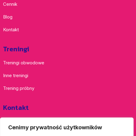
Cennik
Blog
Kontakt
Treningi
Treningi obwodowe
Inne treningi
Trening próbny
Kontakt
ul. Kusocińskiego 100 SP 44
Cenimy prywatność użytkowników
94-054 Łódź